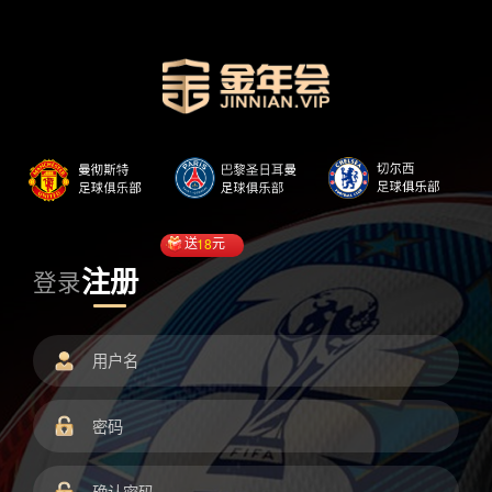
送
18
元
注册
登录